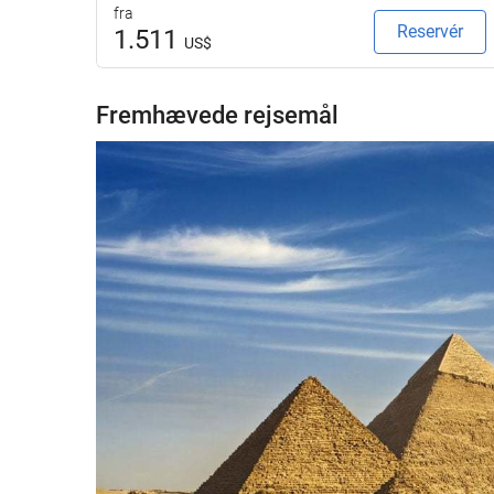
fra
Reservér
1.511
US$
Fremhævede rejsemål