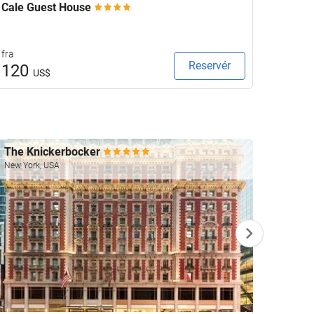
Cale Guest House
Keavan
fra
fra
Reservér
120
132
US$
The Knickerbocker
Four 
New York, USA
Las Veg