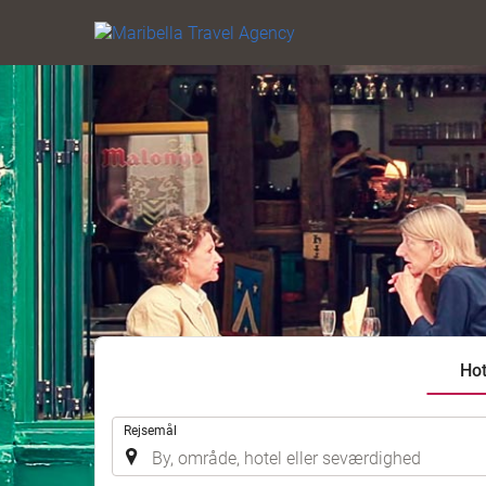
Hot
.
Rejsemål