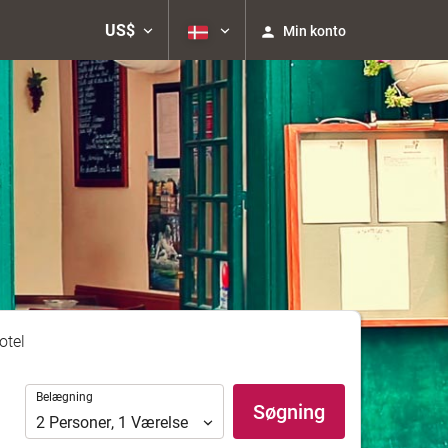
US$
Min konto
otel
Belægning
Belægning
Søgning
2
Personer
,
1
Værelse