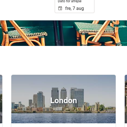
Dato for afrejse
London