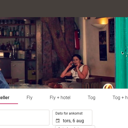
eller
Fly
Fly + hotel
Tog
Tog + h
.
Dato for ankomst