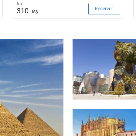
fra
Reservér
310
US$