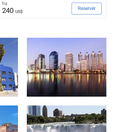
fra
fra
Reservér
240
23
US$