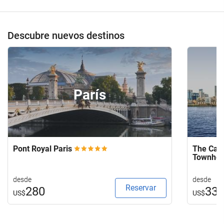
Descubre nuevos destinos
París
Pont Royal Paris
The Capi
Townho
desde
desde
Reservar
280
33
US$
US$