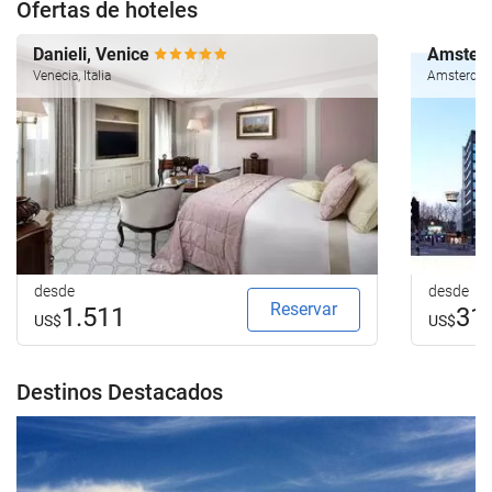
Ofertas de hoteles
Danieli, Venice
Amsterd
Venecia, Italia
Amsterdam
desde
desde
Reservar
1.511
31
US$
US$
Destinos Destacados