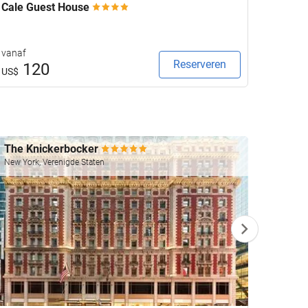
Cale Guest House
Anant
vanaf
vanaf
Reserveren
120
3
US$
US$
The Knickerbocker
Four 
New York, Verenigde Staten
Las Veg