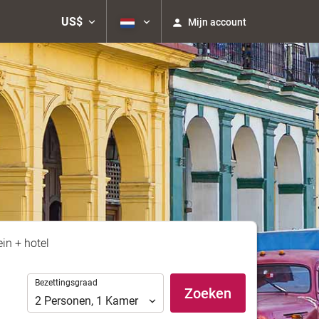
US$
Mijn account
ein + hotel
Bezettingsgraad
Bezettingsgraad
Zoeken
2
Personen
,
1
Kamer