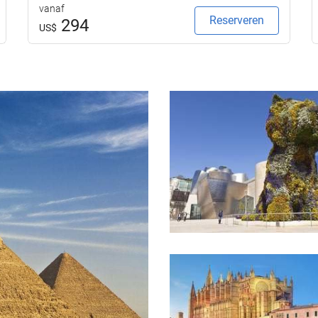
vanaf
Reserveren
294
US$